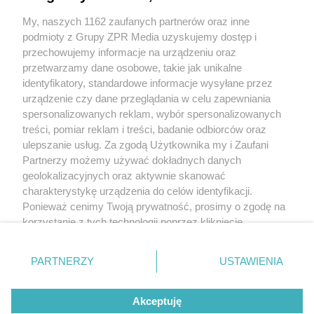
My, naszych 1162 zaufanych partnerów oraz inne
podmioty z Grupy ZPR Media uzyskujemy dostęp i
przechowujemy informacje na urządzeniu oraz
przetwarzamy dane osobowe, takie jak unikalne
identyfikatory, standardowe informacje wysyłane przez
urządzenie czy dane przeglądania w celu zapewniania
spersonalizowanych reklam, wybór spersonalizowanych
treści, pomiar reklam i treści, badanie odbiorców oraz
ulepszanie usług. Za zgodą Użytkownika my i Zaufani
Partnerzy możemy używać dokładnych danych
Żaden utwór zamieszczony w serwisie nie może być powielany i rozpowszechniany lub dalej
rozpowszechniany w jakikolwiek sposób (w tym także elektroniczny lub mechaniczny) na jakimkolwiek polu
geolokalizacyjnych oraz aktywnie skanować
eksploatacji w jakiejkolwiek formie, włącznie z umieszczaniem w Internecie bez pisemnej zgody właściciela
charakterystykę urządzenia do celów identyfikacji.
praw. Jakiekolwiek użycie lub wykorzystanie utworów w całości lub w części z naruszeniem prawa, tzn. bez
właściwej zgody, jest zabronione pod groźbą kary i może być ścigane prawnie.
Ponieważ cenimy Twoją prywatność, prosimy o zgodę na
korzystanie z tych technologii poprzez kliknięcie
O nas
„Akceptuję”. Zgoda jest dobrowolna i zawsze możesz ją
zmienić/wycofać klikając przycisk ustawień prywatności
Informacje prawne
PARTNERZY
USTAWIENIA
znajdujący się w lewym dolnym rogu strony
. Niektóre
rodzaje przetwarzania danych nie wymagają zgody
Nasze serwisy
^
Akceptuję
użytkownika, ale masz prawo sprzeciwić się takiemu