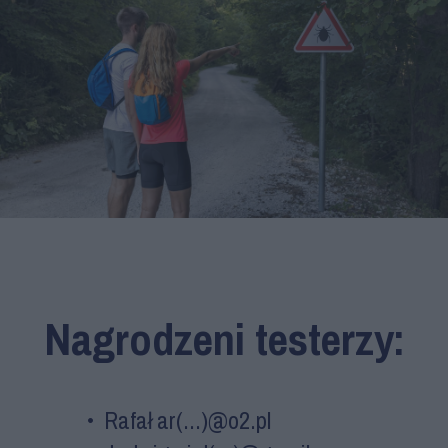
Nagrodzeni testerzy:
• Rafał ar(...)@o2.pl