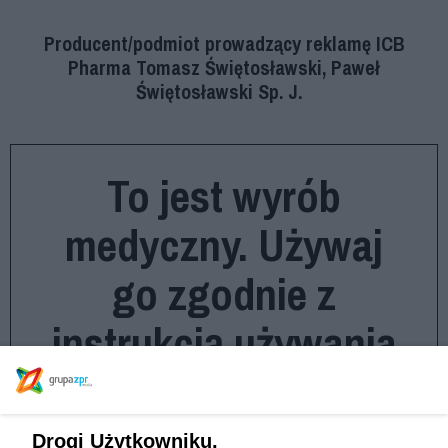
Producent/podmiot prowadzący reklamę ICB
Pharma Tomasz Świętosławski, Paweł
Świętosławski Sp. J.
To jest wyrób
medyczny. Używaj
go zgodnie z
instrukcją używania
lub etykietą.
Drogi Użytkowniku,